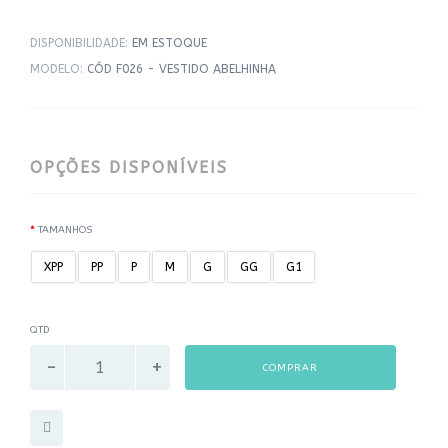
DISPONIBILIDADE:
EM ESTOQUE
MODELO:
CÓD F026 - VESTIDO ABELHINHA
OPÇÕES DISPONÍVEIS
TAMANHOS
XPP
PP
P
M
G
GG
G1
QTD
COMPRAR