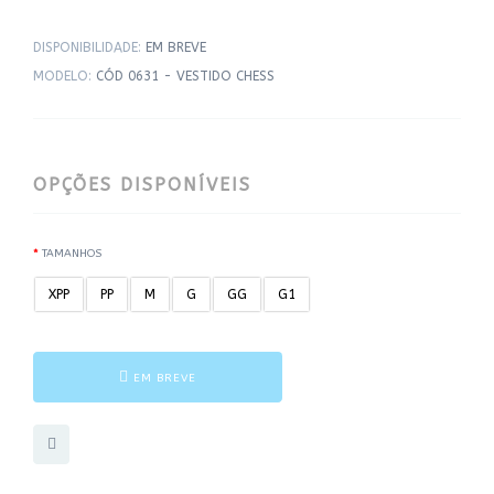
DISPONIBILIDADE:
EM BREVE
MODELO:
CÓD 0631 - VESTIDO CHESS
OPÇÕES DISPONÍVEIS
TAMANHOS
XPP
PP
M
G
GG
G1
EM BREVE