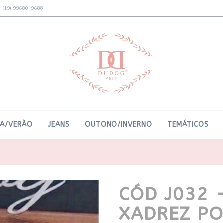
(19) 99680-9688
RA/VERÃO
JEANS
OUTONO/INVERNO
TEMÁTICOS
CÓD J032 
XADREZ PO