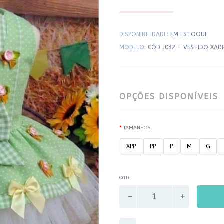
DISPONIBILIDADE:
EM ESTOQUE
MODELO:
CÓD J032 - VESTIDO XAD
OPÇÕES DISPONÍVEIS
TAMANHOS
XPP
PP
P
M
G
QTD