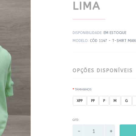
LIMA
DISPONIBILIDADE:
EM ESTOQUE
MODELO:
CÓD 1147 - T-SHIRT MA
OPÇÕES DISPONÍVEIS
TAMANHOS
XPP
PP
P
M
G
QTD