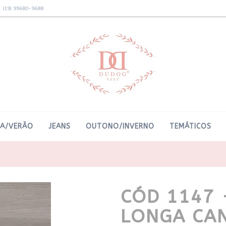
(19) 99680-9688
RA/VERÃO
JEANS
OUTONO/INVERNO
TEMÁTICOS
CÓD 1147 
LONGA CA