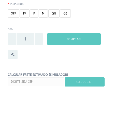
TAMANHOS
XPP
PP
P
M
GG
G1
QTD
COMPRAR
CALCULAR FRETE ESTIMADO (SIMULADOR)