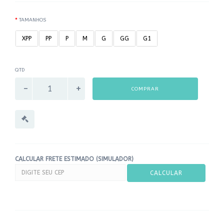
TAMANHOS
XPP
PP
P
M
G
GG
G1
QTD
COMPRAR
CALCULAR FRETE ESTIMADO (SIMULADOR)