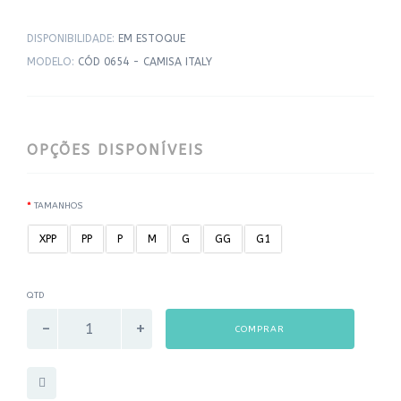
DISPONIBILIDADE:
EM ESTOQUE
MODELO:
CÓD 0654 - CAMISA ITALY
OPÇÕES DISPONÍVEIS
TAMANHOS
XPP
PP
P
M
G
GG
G1
QTD
COMPRAR