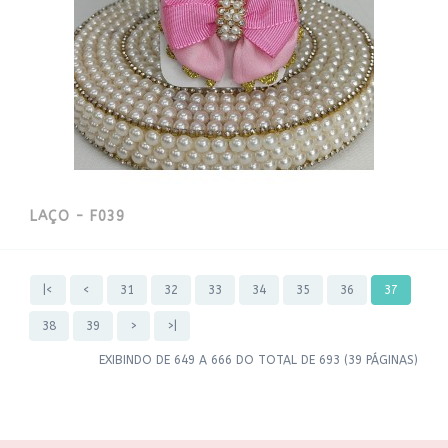
LAÇO - F039
|<
<
31
32
33
34
35
36
37
38
39
>
>|
EXIBINDO DE 649 A 666 DO TOTAL DE 693 (39 PÁGINAS)