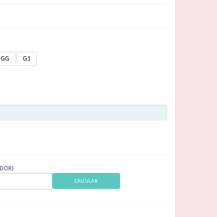
GG
G1
ADOR)